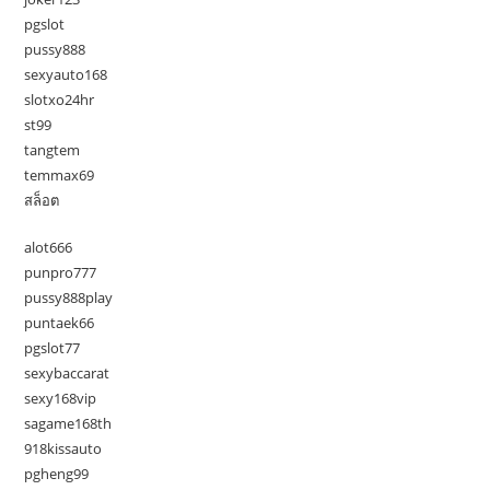
pgslot
pussy888
sexyauto168
slotxo24hr
st99
tangtem
temmax69
สล็อต
alot666
punpro777
pussy888play
puntaek66
pgslot77
sexybaccarat
sexy168vip
sagame168th
918kissauto
pgheng99