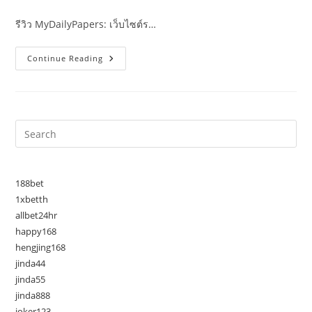
category:
รีวิว MyDailyPapers: เว็บไซต์ร…
5
Continue Reading
นิสัย
เรียบ
ง่าย
ที่
เปลี่ยน
ชีวิต
ประจำ
วัน
ให้
ดี
ขึ้น
188bet
1xbetth
allbet24hr
happy168
hengjing168
jinda44
jinda55
jinda888
joker123