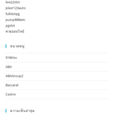
live22slot
Joker123auto
fullslotpg
pussy888win
pgslot
หวยออนไลน์
หมวดหมู่
918Kiss
ABA
ABAGroup2
Baccarat
Casino
ความเห็นล่าสุด