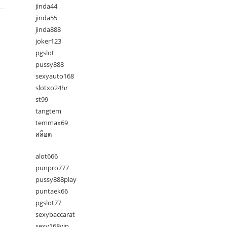
jinda44
jinda55
jinda888
joker123
pgslot
pussy888
sexyauto168
slotxo24hr
st99
tangtem
temmax69
สล็อต
alot666
punpro777
pussy888play
puntaek66
pgslot77
sexybaccarat
sexy168vip