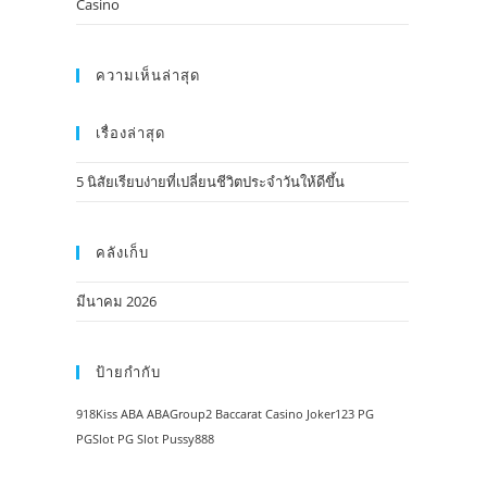
Casino
ความเห็นล่าสุด
เรื่องล่าสุด
5 นิสัยเรียบง่ายที่เปลี่ยนชีวิตประจำวันให้ดีขึ้น
คลังเก็บ
มีนาคม 2026
ป้ายกำกับ
918Kiss
ABA
ABAGroup2
Baccarat
Casino
Joker123
PG
PGSlot
PG Slot
Pussy888