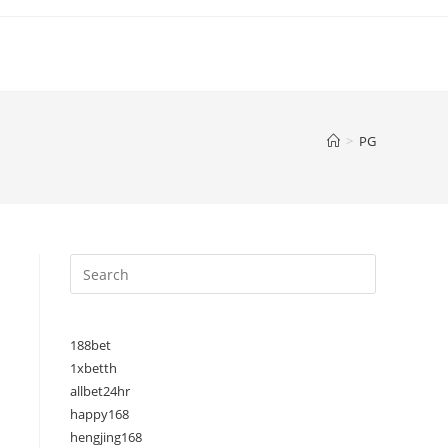
>
PG
188bet
1xbetth
allbet24hr
happy168
hengjing168