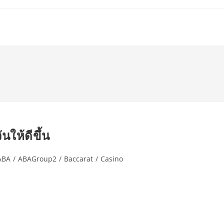
ันให้ดีขึ้น
ABA
/
ABAGroup2
/
Baccarat
/
Casino